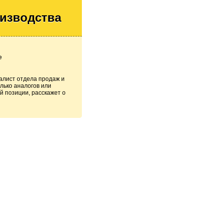
оизводства
е
алист отдела продаж и
лько аналогов или
й позиции, расскажет о