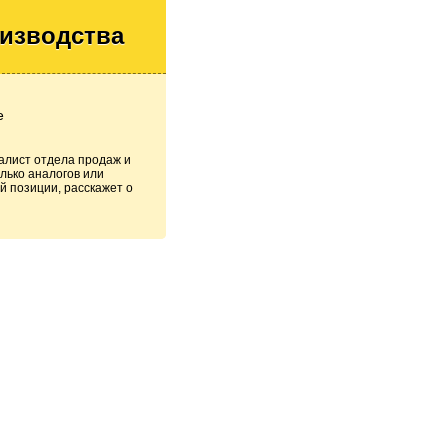
оизводства
е
алист отдела продаж и
лько аналогов или
й позиции, расскажет о